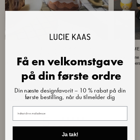
GIVE DIT MORGENMADSBORD
ME
PERSONLIGHED
Få en velkomstgave
Alle vil kunne
Disse farverige små æggebægre i træ er en fornøjelse at
pers
se på med deres enkle design og farverige udklædning.
på din første ordre
Din næste designfavorit – 10 % rabat på din
første bestilling, når du tilmelder dig
Customer reviews
Din e-mail
5
/ 5
3 reviews
Ja tak!