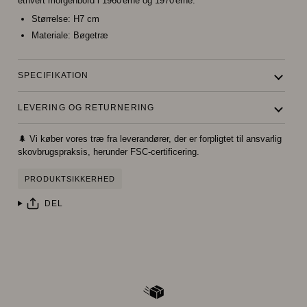
ethvert morgenbord i 1960'erne og 1970'erne.
Størrelse:
H7 cm
Materiale:
Bøgetræ
SPECIFIKATION
LEVERING OG RETURNERING
🌲 Vi køber vores træ fra leverandører, der er forpligtet til ansvarlig
skovbrugspraksis, herunder FSC-certificering.
PRODUKTSIKKERHED
DEL