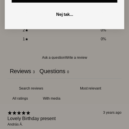
5
100
%
4
0
%
Nej tak...
3
0
%
2
0
%
1
0
%
Ask a question
Write a review
Reviews
Questions
3
0
With media
3 years ago
Lovely Birthday present
András Á.