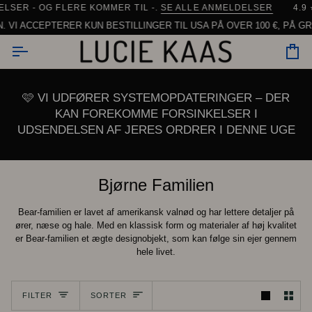
Gå
SER - OG FLERE KOMMER TIL -.
URTIG
LEVERING FRA DANMARK
SE ALLE ANMELDELSER
| 90% AF ORDRERNE SENDES IN
4.9 ⭐
til
I ACCEPTERER KUN BESTILLINGER TIL USA PÅ OVER 100 €, PÅ GRUN
indhold
In
🩷 VI UDFØRER SYSTEMOPDATERINGER – DER
KAN FOREKOMME FORSINKELSER I
UDSENDELSEN AF JERES ORDRER I DENNE UGE
Bjørne Familien
Bear-familien er lavet af amerikansk valnød og har lettere detaljer på
ører, næse og hale. Med en klassisk form og materialer af høj kvalitet
er Bear-familien et ægte designobjekt, som kan følge sin ejer gennem
hele livet.
Sorter
FILTER
SORTER