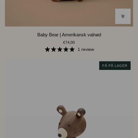
Baby
Baby Bear | Amerikansk valnød
Bear
€74,00
|
Amerikansk
1 review
valnød
FÅ PÅ LAGER