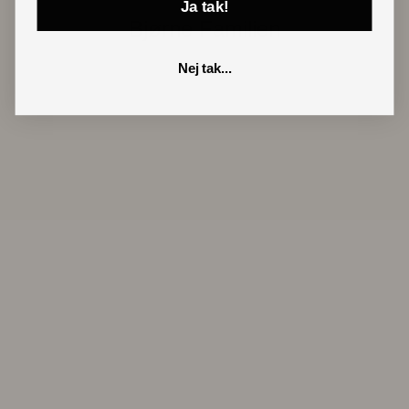
Ja tak!
Bjørne Familien
Nej tak...