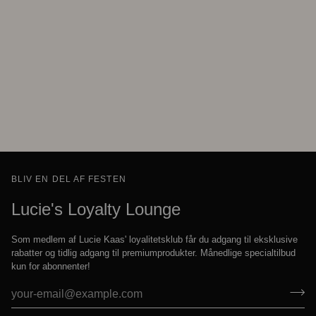
BLIV EN DEL AF FESTEN
Lucie's Loyalty Lounge
Som medlem af Lucie Kaas' loyalitetsklub får du adgang til eksklusive
rabatter og tidlig adgang til premiumprodukter. Månedlige specialtilbud
kun for abonnenter!