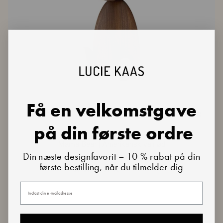
Få en velkomstgave
på din første ordre
Mama
Mama Bear | Amerikansk valnød
Bear
Din næste designfavorit – 10 % rabat på din
84,00 €
120,00 €
|
første bestilling, når du tilmelder dig
Amerikansk
1 review
valnød
Din e-mail