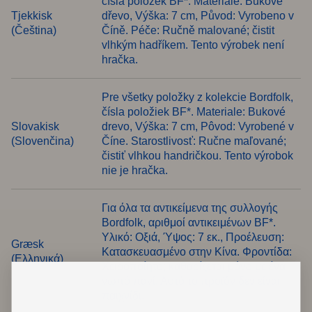
čísla položek BF*. Materiale: Bukové
Tjekkisk
dřevo, Výška: 7 cm, Původ: Vyrobeno v
(Čeština)
Číně. Péče: Ručně malované; čistit
vlhkým hadříkem. Tento výrobek není
hračka.
Pre všetky položky z kolekcie Bordfolk,
čísla položiek BF*. Materiale: Bukové
Slovakisk
drevo, Výška: 7 cm, Pôvod: Vyrobené v
(Slovenčina)
Číne. Starostlivosť: Ručne maľované;
čistiť vlhkou handričkou. Tento výrobok
nie je hračka.
Για όλα τα αντικείμενα της συλλογής
Bordfolk, αριθμοί αντικειμένων BF*.
Υλικό: Οξιά, Ύψος: 7 εκ., Προέλευση:
Græsk
Κατασκευασμένο στην Κίνα. Φροντίδα:
(Ελληνικά)
Χειροποίητο; καθαρίζεται μόνο με ένα
νωπό πανί. Αυτό το προϊόν δεν είναι
παιχνίδι.