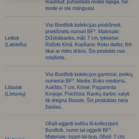
maalitud; puhastada niiske lapiga. Se
toode ei ole mänguasi.
Visi Bordfolk kolekcijas priekšmeti,
priekšmetu numuri BF*. Materiale:
Lettisk
Dižskābardis, mål: 7 cm, tykkelse:
(Latviešu)
Ražots Ķīnā. Kopšana: Roku darbs; tīrīt
tikai ar mitru drānu. Šis produkts nav
rotaļlieta.
Visi Bordfolk kolekcijos gaminiai, prekių
numeriai BF*. Medie: Buko mediena,
Litauisk
Aukštis: 7 cm, Kilmė: Pagaminta
(Lietuvių)
Kinijoje. Priežiūra: Rankų darbo; valyti
tik drėgna šluoste. Šis produktas nėra
žaislas.
Għall-oġġetti kollha fil-kollezzjoni
Bordfolk, numri tal-oġġetti BF*.
Materiale: Injam tal-buq, Għoli: 7 cm,