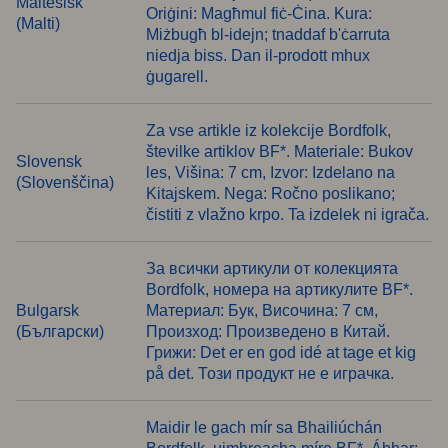
Maltesisk
Oriġini: Magħmul fiċ-Ċina. Kura:
(Malti)
Miżbugħ bl-idejn; tnaddaf b'ċarruta
niedja biss. Dan il-prodott mhux
ġugarell.
Za vse artikle iz kolekcije Bordfolk,
številke artiklov BF*. Materiale: Bukov
Slovensk
les, Višina: 7 cm, Izvor: Izdelano na
(Slovenščina)
Kitajskem. Nega: Ročno poslikano;
čistiti z vlažno krpo. Ta izdelek ni igrača.
За всички артикули от колекцията
Bordfolk, номера на артикулите BF*.
Bulgarsk
Материал: Бук, Височина: 7 см,
(Български)
Произход: Произведено в Китай.
Грижи: Det er en god idé at tage et kig
på det. Този продукт не е играчка.
Maidir le gach mír sa Bhailiúchán