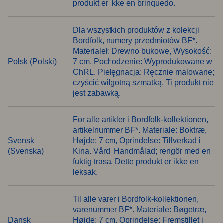
produkt er ikke en brinquedo.
Dla wszystkich produktów z kolekcji
Bordfolk, numery przedmiotów BF*.
Materialeł: Drewno bukowe, Wysokość:
Polsk (Polski)
7 cm, Pochodzenie: Wyprodukowane w
ChRL. Pielęgnacja: Ręcznie malowane;
czyścić wilgotną szmatką. Ti produkt nie
jest zabawką.
For alle artikler i Bordfolk-kollektionen,
artikelnummer BF*. Materiale: Boktræ,
Svensk
Højde: 7 cm, Oprindelse: Tillverkad i
(Svenska)
Kina. Vård: Handmålad; rengör med en
fuktig trasa. Dette produkt er ikke en
leksak.
Til alle varer i Bordfolk-kollektionen,
varenummer BF*. Materiale: Bøgetræ,
Dansk
Højde: 7 cm, Oprindelse: Fremstillet i