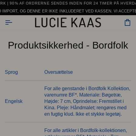
Gå
 ORDRER OVER 150 € INDEN FOR EU (UNDTAGEN SERVICE)
| 90% AF ORDRERNE SENDES INDEN FOR 24 TIMER PÅ HVERDAG
til
ORT, OG DENNE ER IKKE INKLUDERET VED KASSEN. VI ACCEPTERER 
indhold
In
Produktsikkerhed - Bordfolk
Sprog
Oversættelse
For alle genstande i Bordfolk Kollektion,
varenumre BF*. Materiale: Bøgetræ,
Engelsk
Højde: 7 cm, Oprindelse: Fremstillet i
Kina. Pleje: Håndmalet; rengøres med
en fugtig klud. Ikke et stykke legetøj.
For alle artikler i Bordfolk-kollektionen,