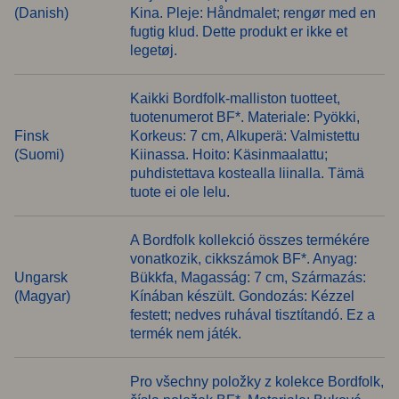
(Danish)
Kina. Pleje: Håndmalet; rengør med en
fugtig klud. Dette produkt er ikke et
legetøj.
Kaikki Bordfolk-malliston tuotteet,
tuotenumerot BF*. Materiale: Pyökki,
Finsk
Korkeus: 7 cm, Alkuperä: Valmistettu
(Suomi)
Kiinassa. Hoito: Käsinmaalattu;
puhdistettava kostealla liinalla. Tämä
tuote ei ole lelu.
A Bordfolk kollekció összes termékére
vonatkozik, cikkszámok BF*. Anyag:
Ungarsk
Bükkfa, Magasság: 7 cm, Származás:
(Magyar)
Kínában készült. Gondozás: Kézzel
festett; nedves ruhával tisztítandó. Ez a
termék nem játék.
Pro všechny položky z kolekce Bordfolk,