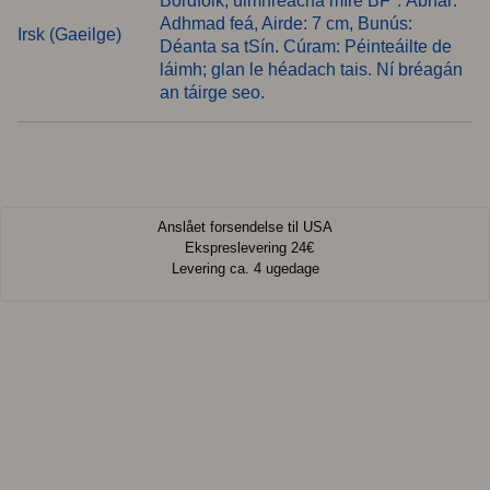
Bordfolk, uimhreacha míre BF*. Ábhar:
Adhmad feá, Airde: 7 cm, Bunús:
Irsk (Gaeilge)
Déanta sa tSín. Cúram: Péinteáilte de
láimh; glan le héadach tais. Ní bréagán
an táirge seo.
Anslået forsendelse til USA
Ekspreslevering 24€
Levering ca. 4 ugedage