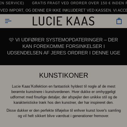
Gå
ICE)
HVERDAGE -
Å HVERDAGE
000 ANMELDELSER - OG FLERE KOMMER TIL -.
GRATIS FRAGT VED ORDRER OVER 150 € INDEN FOR EU 
KONTAKT OS HER
DAGLIG SUPPORT | CHAT, E-MAIL
SE ALLE ANMELDEL
til
RT, OG DENNE ER IKKE INKLUDERET VED KASSEN. VI ACCEPTERER K
indhold
In
🩷 VI UDFØRER SYSTEMOPDATERINGER – DER
KAN FOREKOMME FORSINKELSER I
UDSENDELSEN AF JERES ORDRER I DENNE UGE
KUNSTIKONER
Lucie Kaas’Kollektion en fantastisk hyldest til nogle af de mest
berømte kunstnere i kunstverdenen. Hver dukke er omhyggeligt
udformet med finurlige detaljer, der afspejler den unikke stil og de
karakteristiske træk hos den kunstner, der har inspireret den.
Disse dukker er den perfekte tilføjelse til enhver kunst lover's samling
og vil helt sikkert blive værdsat i generationer fremover.