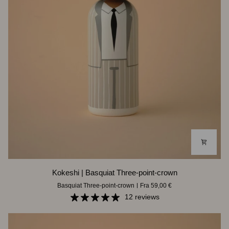
Kokeshi
Kokeshi | Basquiat Three-point-crown
|
Basquiat Three-point-crown
Fra 59,00 €
Basquiat
Three-
12 reviews
point-
crown