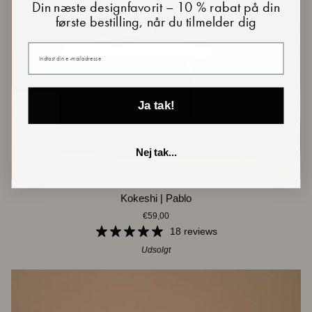
Din næste designfavorit – 10 % rabat på din
første bestilling, når du tilmelder dig
Din e-mail
Ja tak!
Nej tak...
Kokeshi
Kokeshi | Pablo
|
€59,00
Pablo
18 reviews
Udsolgt