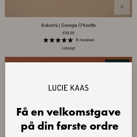
Kokeshi
Kokeshi | Georgia O'Keeffe
|
€59,00
Georgia
O'Keeffe
8 reviews
Udsolgt
UDSOLGT
Få en velkomstgave
på din første ordre