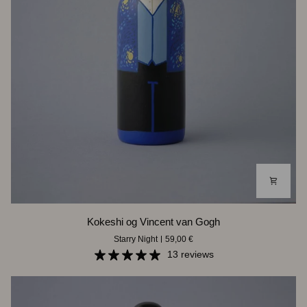
Kokeshi
Kokeshi og Vincent van Gogh
og
Starry Night
59,00 €
Vincent
van
13 reviews
Gogh