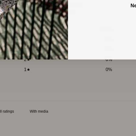
5
Ne
/ 5
2 reviews
5
100
%
4
0
%
3
0
%
2
0
%
1
0
%
With media