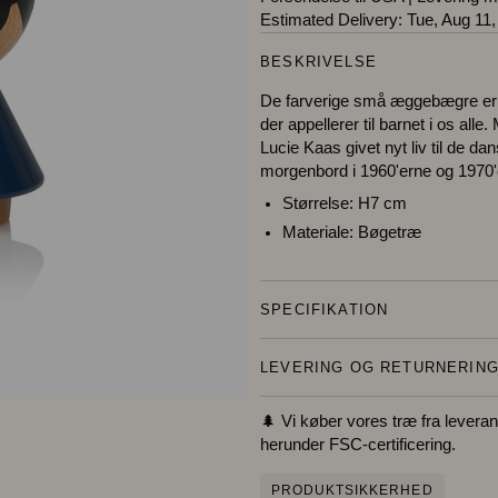
Estimated Delivery:
Tue, Aug 11,
BESKRIVELSE
De farverige små æggebægre er e
der appellerer til barnet i os all
Lucie Kaas givet nyt liv til de 
morgenbord i 1960'erne og 1970'
Størrelse:
H7 cm
Materiale:
Bøgetræ
SPECIFIKATION
LEVERING OG RETURNERIN
🌲 Vi køber vores træ fra leverand
herunder FSC-certificering.
PRODUKTSIKKERHED