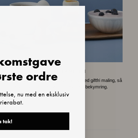
lkomstgave
ørste ordre
FOR HELE FAMILIEN
Disse håndmalede æggebægre er malet med giftfri maling, så
selv de yngste kan bruge dem uden bekymring.
telse, nu med en eksklusiv
rierabat.
a tak!