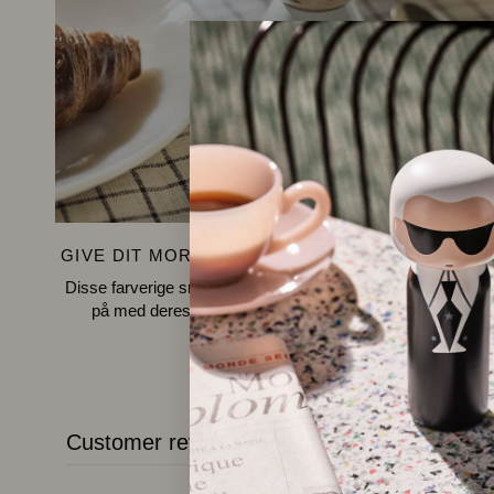
GIVE DIT MORGENMADSBORD PERSONLIGHE
Disse farverige små æggebægre i træ er en fornøjelse at se
på med deres enkle design og farverige udklædning.
Customer reviews