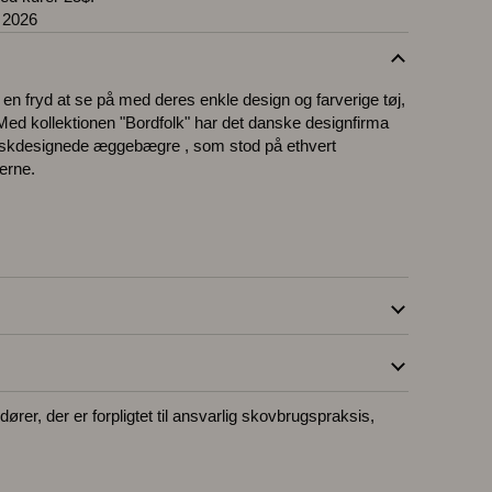
 2026
n fryd at se på med deres enkle design og farverige tøj,
e. Med kollektionen "Bordfolk" har det danske designfirma
danskdesignede æggebægre , som stod på ethvert
erne.
G
ører, der er forpligtet til ansvarlig skovbrugspraksis,