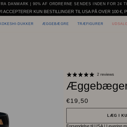
 FRA DANMARK
| 90% AF ORDRERNE SENDES INDEN FOR 24 
RER KUN BESTILLINGER TIL USA PÅ OVER 100 €, PÅ GRUND
KOKESHI-DUKKER
ÆGGEBÆGRE
TRÆFIGURER
UDSAL
2 reviews
Æggebæger 
€19,50
LÆG I K
Forsendelse til USA
|
Levering m