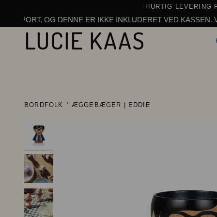
Gå
HURTIG
LEVERING
til
, OG DENNE ER IKKE INKLUDERET VED KASSEN. VI ACCEPTE
indhold
BORDFOLK
'
ÆGGEBÆGER | EDDIE