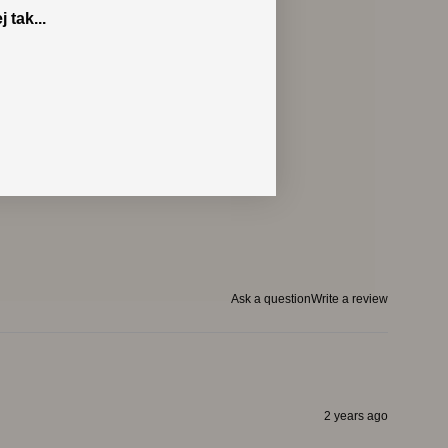
j tak...
Ask a question
Write a review
2 years ago