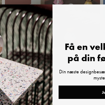
Få en ve
på din f
D
MERE END 90 UNIKKE TEGN
Alle vil kunne finde en æggebæger , der passer til deres
personlighed. Hvilken passer til dig?
Din næste designbesæt
myste
J