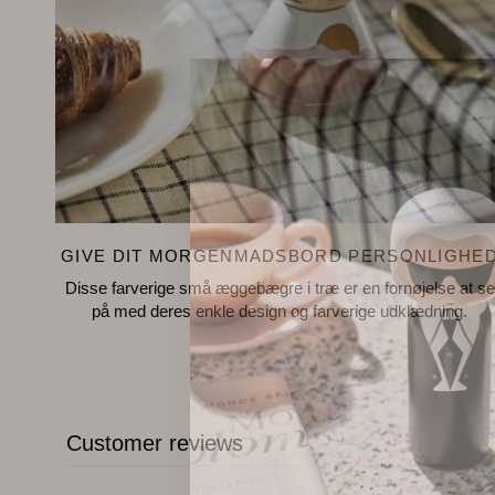
GIVE DIT MORGENMADSBORD PERSONLIGHE
Disse farverige små æggebægre i træ er en fornøjelse at se
på med deres enkle design og farverige udklædning.
Customer reviews