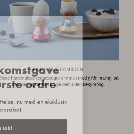
lkomstgave
FOR HELE FAMILIEN
ørste ordre
Disse håndmalede æggebægre er malet med giftfri maling, så
selv de yngste kan bruge dem uden bekymring.
telse, nu med en eksklusiv
rierabat.
a tak!