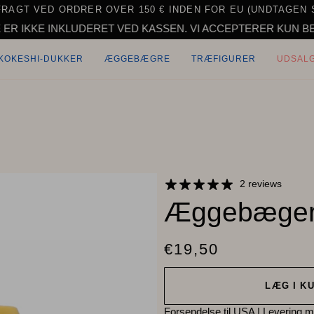
FRAGT VED ORDRER OVER 150 € INDEN FOR EU (UNDTAGEN 
LUDERET VED KASSEN. VI ACCEPTERER KUN BESTILLINGER TI
KOKESHI-DUKKER
ÆGGEBÆGRE
TRÆFIGURER
UDSAL
2 reviews
Æggebæger
€19,50
LÆG I K
Forsendelse til USA
|
Levering m