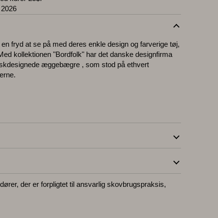
 2026
n fryd at se på med deres enkle design og farverige tøj,
e. Med kollektionen "Bordfolk" har det danske designfirma
danskdesignede æggebægre , som stod på ethvert
erne.
G
ører, der er forpligtet til ansvarlig skovbrugspraksis,