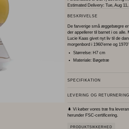
Estimated Delivery:
Tue, Aug 11,
BESKRIVELSE
De farverige små æggebægre er e
der appellerer til barnet i os all
Lucie Kaas givet nyt liv til de 
morgenbord i 1960'erne og 1970'
Størrelse:
H7 cm
Materiale:
Bøgetræ
SPECIFIKATION
LEVERING OG RETURNERIN
🌲 Vi køber vores træ fra leverand
herunder FSC-certificering.
PRODUKTSIKKERHED