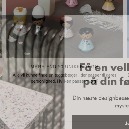
Få en ve
D
MERE END 90 UNIKKE TEGN
på din f
Alle vil kunne finde en æggebæger , der passer til deres
personlighed. Hvilken passer til dig?
Din næste designbesæt
myste
J