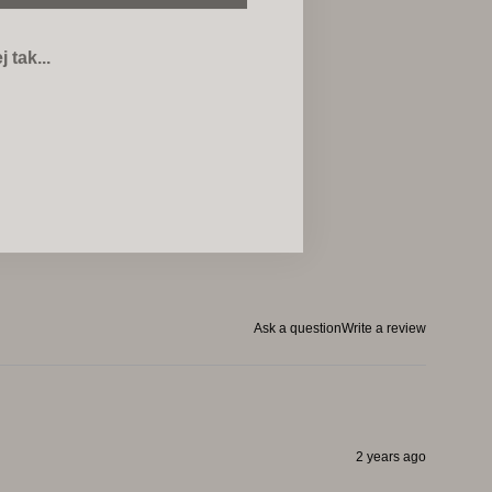
j tak...
Ask a question
Write a review
2 years ago