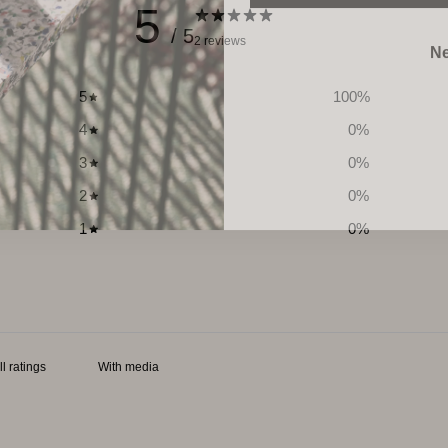
5
Ne
/ 5
2 reviews
5
100
%
4
0
%
3
0
%
2
0
%
1
0
%
With media