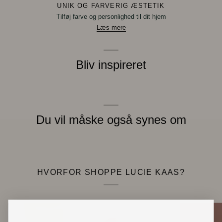
UNIK OG FARVERIG ÆSTETIK
Tilføj farve og personlighed til dit hjem
Læs mere
Bliv inspireret
Du vil måske også synes om
HVORFOR SHOPPE LUCIE KAAS?