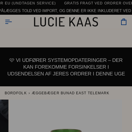
Gå
HVERDAGE -
Å HVERDAGE
EU (UNDTAGEN SERVICE)
000 ANMELDELSER - OG FLERE KOMMER TIL -.
KONTAKT OS HER
GRATIS FRAGT VED ORDRER OVER 1
DAGLIG SUPPORT | CHAT, E-MAIL
SE ALLE ANMELDEL
til
LÆGGES TOLD VED IMPORT, OG DENNE ER IKKE INKLUDERET VED KAS
indhold
In
🩷 VI UDFØRER SYSTEMOPDATERINGER – DER
KAN FOREKOMME FORSINKELSER I
UDSENDELSEN AF JERES ORDRER I DENNE UGE
BORDFOLK
›
ÆGGEBÆGER BUNAD EAST TELEMARK