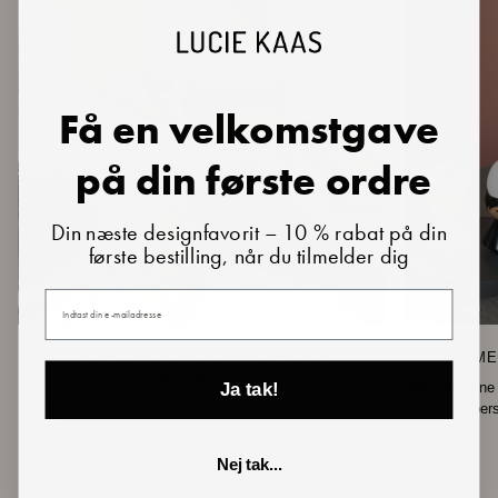
Få en velkomstgave
på din første ordre
Din næste designfavorit – 10 % rabat på din
første bestilling, når du tilmelder dig
Din e-mail
GIVE DIT MORGENMADSBORD
ME
PERSONLIGHED
Alle vil kunne
Ja tak!
Disse farverige små æggebægre i træ er en fornøjelse at
pers
se på med deres enkle design og farverige udklædning.
Nej tak...