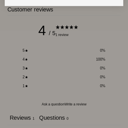
Customer reviews
4
/ 5
1 review
5
0
%
4
100
%
3
0
%
2
0
%
1
0
%
Ask a question
Write a review
Reviews
Questions
1
0