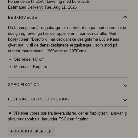
Forsendelse til USA
|
Levering med kurer 25$.
Estimated Delivery:
Tue, Aug 11, 2026
BESKRIVELSE
De farverige små æggebægre er en fryd at se på med deres enkle
design og farverige tøj, der appellerer til barnet i os alle. Med
kollektionen "Bordfolk" har det danske designfirma Lucie Kaas
givet nyt liv til de danskdesignede æggebægre , som stod på
ethvert morgenbord i 1960'erne og 1970'erne.
Størrelse:
H7 cm
Materiale:
Bøgetræ
SPECIFIKATION
LEVERING OG RETURNERING
🌲 Vi køber vores træ fra leverandører, der er forpligtet til ansvarlig
skovbrugspraksis, herunder FSC-certificering.
PRODUKTSIKKERHED