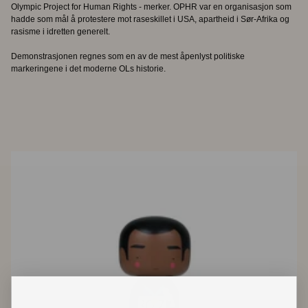
Olympic Project for Human Rights - merker. OPHR var en organisasjon som
hadde som mål å protestere mot raseskillet i USA, apartheid i Sør-Afrika og
rasisme i idretten generelt.
Demonstrasjonen regnes som en av de mest åpenlyst politiske
markeringene i det moderne OLs historie.