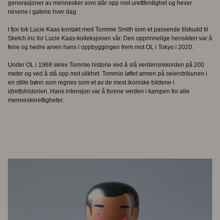
generasjoner av mennesker som står opp mot urettferdighet og hever
nevene i gatene hver dag.
I fjor tok Lucie Kaas kontakt med Tommie Smith som et passende tilskudd til
Sketch.inc for Lucie Kaas-kolleksjonen vår. Den opprinnelige hensikten var å
feire og hedre arven hans i oppbyggingen frem mot OL i Tokyo i 2020.
Under OL i 1968 skrev Tommie historie ved å slå verdensrekorden på 200
meter og ved å stå opp mot ulikhet. Tommie løftet armen på seierstribunen i
en stille bønn som regnes som et av de mest ikoniske bildene i
idrettshistorien. Hans intensjon var å forene verden i kampen for alle
menneskerettigheter.