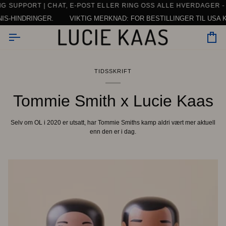
Hopp
 INNEN 24 TIMER PÅ HVERDAGER
T PÅ BESTILLINGER OVER €150 INNENFOR EU (UNNTATT SERVISE)
URDERING PÅ +1000 ANMELDELSER - OG FLERE KOMMER TIL
UPPORT | CHAT, E-POST ELLER RING OSS ALLE HVERDAGER -
SE AL
KO
til
HINDRINGER.
VIKTIG MERKNAD: FOR BESTILLINGER TIL USA KAN
innhold
Vo
TIDSSKRIFT
Tommie Smith x Lucie Kaas
Selv om OL i 2020 er utsatt, har Tommie Smiths kamp aldri vært mer aktuell
enn den er i dag.