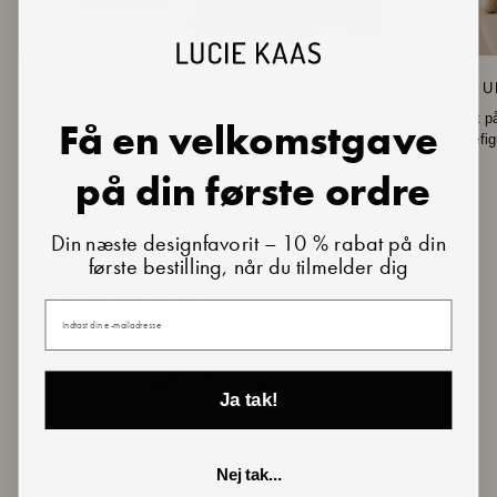
FRA SKANDINAVIEN MED KÆRLIGHED
U
Trædyr fra Lucie Kaas er baseret på gammelt dansk
Pas godt på
Få en velkomstgave
design og nye fortolkninger af skandinaviske klassikere.
disse træfig
på din første ordre
Din næste designfavorit – 10 % rabat på din
første bestilling, når du tilmelder dig
Customer reviews
Din e-mail
5
/ 5
2 reviews
Ja tak!
5
100
%
Nej tak...
4
0
%