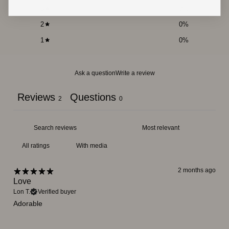
3
0
%
2
0
%
1
0
%
Ask a question
Write a review
Reviews
Questions
2
0
With media
2 months ago
Love
Lon T.
Verified buyer
Adorable