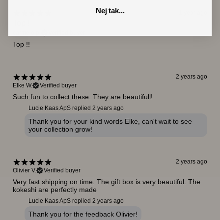
Nej tak...
1 year ago
Top !
carmelo p.
Verified buyer
Top !!
2 years ago
Elke W.
Verified buyer
Such fun to collect these. They are beautifull!
Lucie Kaas ApS replied
2 years ago
Thank you for your kind words Elke, can't wait to see
your collection grow!
2 years ago
Olivier V.
Verified buyer
Very fast shipping on time. The gift box is very beautiful. The
kokeshi are perfectly made
Lucie Kaas ApS replied
2 years ago
Thank you for the feedback Olivier!