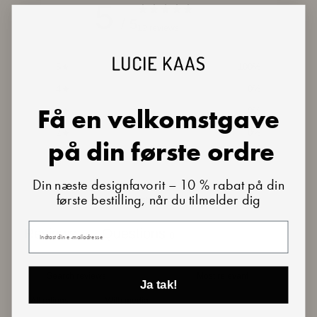
5
/ 5
12 reviews
5
100
%
4
0
%
Få en velkomstgave
3
0
%
2
0
%
på din første ordre
1
0
%
Din næste designfavorit – 10 % rabat på din
første bestilling, når du tilmelder dig
Ask a question
Write a review
Din e-mail
Reviews
Questions
12
0
Ja tak!
With media