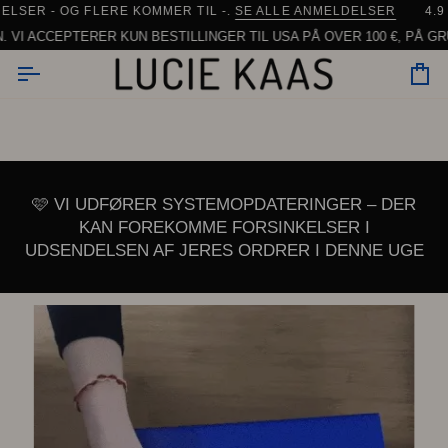
Gå
ER - OG FLERE KOMMER TIL -.
URTIG
LEVERING FRA DANMARK
SE ALLE ANMELDELSER
| 90% AF ORDRERNE SENDES IN
4.9 ⭐️
til
ACCEPTERER KUN BESTILLINGER TIL USA PÅ OVER 100 €, PÅ GRUND
indhold
In
🩷 VI UDFØRER SYSTEMOPDATERINGER – DER
KAN FOREKOMME FORSINKELSER I
UDSENDELSEN AF JERES ORDRER I DENNE UGE