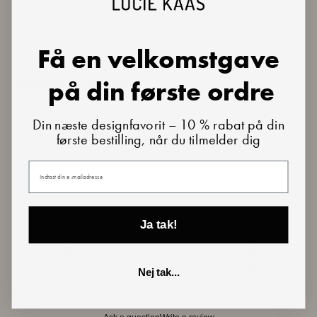
Få en velkomstgave
Customer reviews
på din første ordre
Din næste designfavorit – 10 % rabat på din
4.7
første bestilling, når du tilmelder dig
/ 5
13 reviews
Din e-mail
5
92
%
4
0
%
Ja tak!
3
0
%
2
0
%
1
8
%
Nej tak...