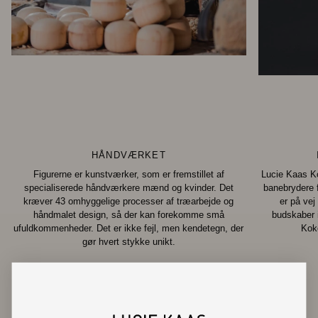
HÅNDVÆRKET
Figurerne er kunstværker, som er fremstillet af
Lucie Kaas Ko
specialiserede håndværkere mænd og kvinder. Det
banebrydere f
kræver 43 omhyggelige processer af træarbejde og
er på ve
håndmalet design, så der kan forekomme små
budskaber 
ufuldkommenheder. Det er ikke fejl, men kendetegn, der
Koke
gør hvert stykke unikt.