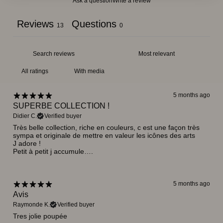
Ask a question
Write a review
Reviews
Questions
13
0
With media
5 months ago
SUPERBE COLLECTION !
Didier C.
Verified buyer
Très belle collection, riche en couleurs, c est une façon très
sympa et originale de mettre en valeur les icônes des arts
J adore !
Petit à petit j accumule….
5 months ago
Avis
Raymonde K.
Verified buyer
Tres jolie poupée