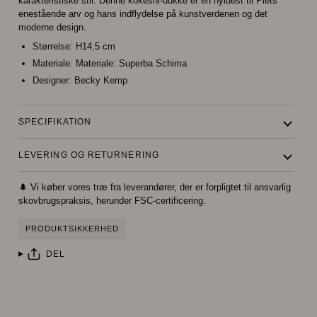
karakteristiske stil. Denne kokeshi-dukke er en hyldest til Piets
enestående arv og hans indflydelse på kunstverdenen og det
moderne design.
Størrelse:
H14,5 cm
Materiale:
Materiale: Superba Schima
Designer:
Becky Kemp
SPECIFIKATION
LEVERING OG RETURNERING
🌲 Vi køber vores træ fra leverandører, der er forpligtet til ansvarlig
skovbrugspraksis, herunder FSC-certificering.
PRODUKTSIKKERHED
DEL