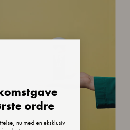
lkomstgave
ørste ordre
telse, nu med en eksklusiv