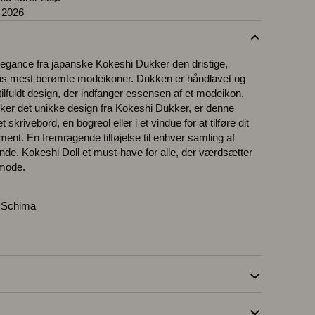
 2026
legance fra japanske Kokeshi Dukker den dristige,
ens mest berømte modeikoner. Dukken er håndlavet og
ilfuldt design, der indfanger essensen af et modeikon.
lsker det unikke design fra Kokeshi Dukker, er denne
et skrivebord, en bogreol eller i et vindue for at tilføre dit
ement. En fremragende tilføjelse til enhver samling af
nde. Kokeshi Doll et must-have for alle, der værdsætter
 mode.
a Schima
G