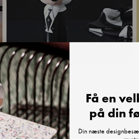
Få en ve
IKONER OG PIONERER
på din f
e
Lucie Kaas Kokeshi-universet hylder pionerer, ikoner og
e
banebrydere for at minde os om, hvem vi er, og hvor vi er på
vej hen. Nogle moderne udgaver har små budskaber indeni,
Din næste designbesæt
men i Lucie Kaas' udgave er det Kokeshi-figurerne, der er