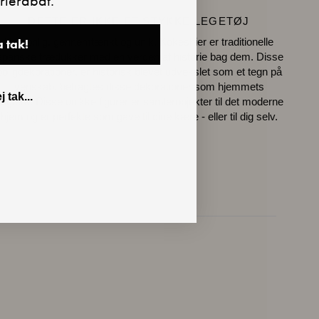
rierabat.
DETTE ER IKKE ET STYKKE LEGETØJ
a tak!
Personlig, gennemtænkt og unik. Kokeshier er traditionelle
apanske trædukker med en verden af historie bag dem. Disse
boligdekorationer, er historisk blevet udvekslet som et tegn på
venskab, betragtes disse dekorationer som hjemmets
j tak...
ogtere. Disse unikke figurer er samlerobjekter til det moderne
hjem og er perfekte som gave til dine kære - eller til dig selv.