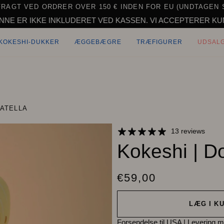
FRAGT VED ORDRER OVER 150 € INDEN FOR EU (UNDTAGEN 
E INKLUDERET VED KASSEN. VI ACCEPTERER KUN BESTILLIN
KOKESHI-DUKKER
ÆGGEBÆGRE
TRÆFIGURER
UDSAL
NATELLA
13 reviews
Kokeshi | D
€59,00
LÆG I K
Forsendelse til USA
|
Levering m