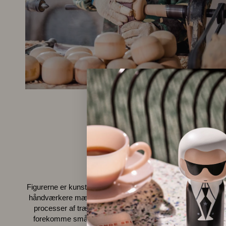
HÅNDVÆRKET
Figurerne er kunstværker, som er fremstillet af specialisered
håndværkere mænd og kvinder. Det kræver 43 omhyggelig
processer af træarbejde og håndmalet design, så der kan
forekomme små ufuldkommenheder. Det er ikke fejl, men