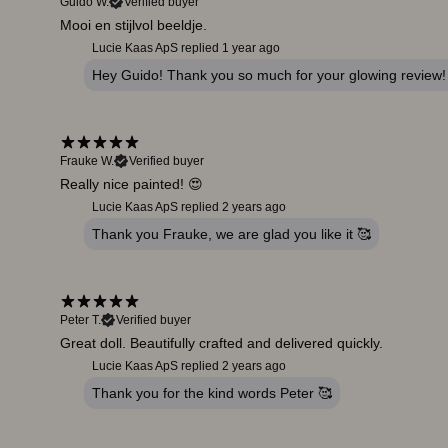
Guido W.
Verified buyer
Mooi en stijlvol beeldje.
Lucie Kaas ApS replied
1 year ago
Hey Guido! Thank you so much for your glowing review!
Frauke W.
Verified buyer
Really nice painted! 😍
Lucie Kaas ApS replied
2 years ago
Thank you Frauke, we are glad you like it 🥰
Peter T.
Verified buyer
Great doll. Beautifully crafted and delivered quickly.
Lucie Kaas ApS replied
2 years ago
Thank you for the kind words Peter 🥰