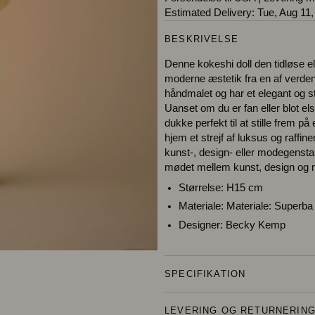
Estimated Delivery:
Tue, Aug 11,
BESKRIVELSE
Denne kokeshi doll den tidløse e
moderne æstetik fra en af verd
håndmalet og har et elegant og st
Uanset om du er fan eller blot e
dukke perfekt til at stille frem på 
hjem et strejf af luksus og raffin
kunst-, design- eller modegensta
mødet mellem kunst, design og
Størrelse:
H15 cm
Materiale:
Materiale: Superb
Designer:
Becky Kemp
SPECIFIKATION
LEVERING OG RETURNERIN