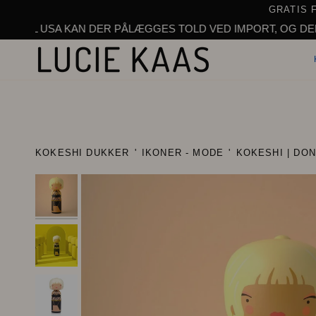
Gå
GRATIS 
til
SA KAN DER PÅLÆGGES TOLD VED IMPORT, OG DENNE ER IKK
indhold
KOKESHI DUKKER
'
IKONER - MODE
'
KOKESHI | DO