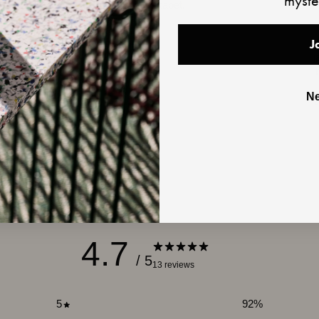
myste
budskabet.
J
j
Ne
v
4.7
/ 5
13 reviews
5
92
%