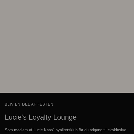
BLIV EN DEL AF FESTEN
Lucie's Loyalty Lounge
Som medlem af Lucie Kaas' loyalitetsklub får du adgang til eksklusive