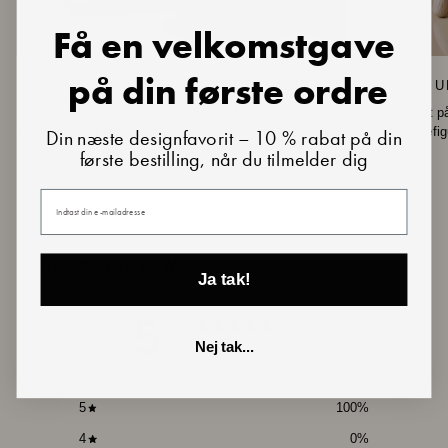
Få en velkomstgave
på din første ordre
FRA SKANDINAVIEN MED KÆRLIGHED
U
Trædyr fra Lucie Kaas er baseret på gammelt dansk
Pas godt på
design og nye fortolkninger af skandinaviske klassikere.
disse træfig
Din næste designfavorit – 10 % rabat på din
første bestilling, når du tilmelder dig
Din e-mail
Customer reviews
Ja tak!
5
/ 5
Nej tak...
1 review
5
100
%
4
0
%