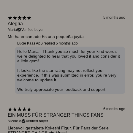
5 months ago
Alegria
Maria
Verified buyer
Me ha encantado.Es una pequeña joyita.
Lucie Kaas ApS replied
5 months ago
Hello Maria - Thank you so much for your kind words -
we’re delighted to hear that you loved it and consider it
a little gem!
It looks like the star rating may not reflect your
experience. If this was submitted in error, you’re very
welcome to update it.
We truly appreciate your feedback and support.
6 months ago
EIN MUSS FÜR STRANGER THINGS FANS
Nicole v.
Verified buyer
Liebevoll gestaltete Kokeshi Figur. Für Fans der Serie
STRANGER THINGS ein Muss!