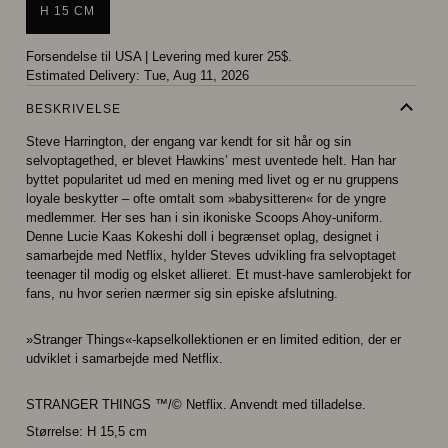
H 15 CM
Forsendelse til USA
|
Levering med kurer 25$.
Estimated Delivery:
Tue, Aug 11, 2026
BESKRIVELSE
Steve Harrington, der engang var kendt for sit hår og sin
selvoptagethed, er blevet Hawkins’ mest uventede helt. Han har
byttet popularitet ud med en mening med livet og er nu gruppens
loyale beskytter – ofte omtalt som »babysitteren« for de yngre
medlemmer. Her ses han i sin ikoniske Scoops Ahoy-uniform.
Denne Lucie Kaas Kokeshi doll i begrænset oplag, designet i
samarbejde med Netflix, hylder Steves udvikling fra selvoptaget
teenager til modig og elsket allieret. Et must-have samlerobjekt for
fans, nu hvor serien nærmer sig sin episke afslutning.
»Stranger Things«-kapselkollektionen er en limited edition, der er
udviklet i samarbejde med Netflix.
STRANGER THINGS ™/© Netflix. Anvendt med tilladelse.
Størrelse: H 15,5 cm