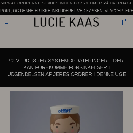
Gå
D ORDRER OVER 150 € INDEN FOR EU (UNDTAGEN SERVICE)
0% AF ORDRERNE SENDES INDEN FOR 24 TIMER PÅ HVERDAGE
til
T, OG DENNE ER IKKE INKLUDERET VED KASSEN. VI ACCEPTERER KUN
indhold
In
🩷 VI UDFØRER SYSTEMOPDATERINGER – DER
KAN FOREKOMME FORSINKELSER I
UDSENDELSEN AF JERES ORDRER I DENNE UGE