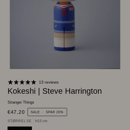
13 reviews
Kokeshi | Steve Harrington
Stranger Things
€47,20
SALE
-
SPAR
20%
STØRRELSE
H15 cm