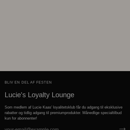
BLIV EN DEL AF FESTEN
Lucie's Loyalty Lounge
Som medlem af Lucie Kaas' loyalitetsklub får du adgang til eksklusive
rabatter og tidlig adgang til premiumprodukter. Månedlige specialtilbud
kun for abonnenter!