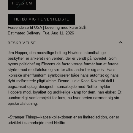
VARIANT
H 15,5 CM
UDSOLGT
ELLER
IKKE
TILFØJ MIG TIL VENTELISTE
TILGÆNGELIG
Forsendelse til USA
|
Levering med kurer 25$.
Estimated Delivery:
Tue, Aug 11, 2026
BESKRIVELSE
Jim Hopper, den modvillige helt og Hawkins’ standhaftige
beskytter, er ankeret i en verden, der er vendt på hovedet. Som
byens politichef og Elevens de facto værge formår han at forene
styrke med medfølelse og sætter altid andre før sig selv. Hans
ikoniske sheriffuniform symboliserer både hans autoritet og hans
dybt rodfæstede pligtfølelse. Denne Lucie Kaas Kokeshi doll i
begrænset oplag, designet i samarbejde med Netflix, hylder
Hoppers mod, loyalitet og urokkelige kamp for dem, han elsker. Et
uundværligt samlerobjekt for fans, nu hvor serien nærmer sig sin
episke afslutning.
»Stranger Things«-kapselkollektionen er en limited edition, der er
udviklet i samarbejde med Netflix.