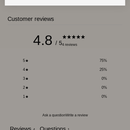
Customer reviews
4.8
/ 5
4 reviews
5
75
%
4
25
%
3
0
%
2
0
%
1
0
%
Ask a question
Write a review
Reviews
Questions
4
1