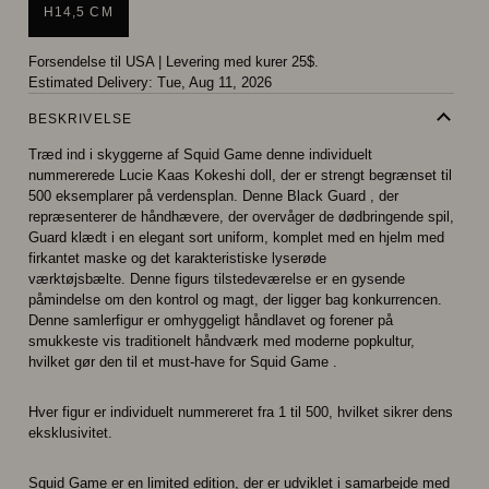
H14,5 CM
Forsendelse til USA
|
Levering med kurer 25$.
Estimated Delivery:
Tue, Aug 11, 2026
BESKRIVELSE
Træd ind i skyggerne af Squid Game denne individuelt
nummererede Lucie Kaas Kokeshi doll, der er strengt begrænset til
500 eksemplarer på verdensplan. Denne Black Guard , der
repræsenterer de håndhævere, der overvåger de dødbringende spil,
Guard klædt i en elegant sort uniform, komplet med en hjelm med
firkantet maske og det karakteristiske lyserøde
værktøjsbælte. Denne figurs tilstedeværelse er en gysende
påmindelse om den kontrol og magt, der ligger bag konkurrencen.
Denne samlerfigur er omhyggeligt håndlavet og forener på
smukkeste vis traditionelt håndværk med moderne popkultur,
hvilket gør den til et must-have for Squid Game .
Hver figur er individuelt nummereret fra 1 til 500, hvilket sikrer dens
eksklusivitet.
Squid Game er en limited edition, der er udviklet i samarbejde med