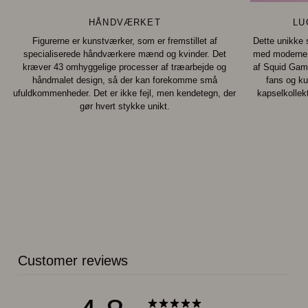
HÅNDVÆRKET
LU
Figurerne er kunstværker, som er fremstillet af
Dette unikke 
specialiserede håndværkere mænd og kvinder. Det
med moderne p
kræver 43 omhyggelige processer af træarbejde og
af Squid Game
håndmalet design, så der kan forekomme små
fans og ku
ufuldkommenheder. Det er ikke fejl, men kendetegn, der
kapselkollek
gør hvert stykke unikt.
Customer reviews