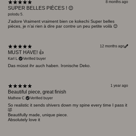
8 months ago
SUPER BELLES PIÈCES ! 😊
polodu 5.
J’adore Vraiment vraiment bien ce kokechi Super belles
pièces, je n’ai rien à dire par contre un peu petite voilà 😊
12 months ago
MUST HAVE! 👍
Karl L.
Verified buyer
Das müsst ihr auch haben. Ironische Deko.
1 year ago
Beautiful piece, great finish
Mathew C.
Verified buyer
So realistic it sends shivers down my spine every time I pass it
🤣
Beautifully made, unique piece.
Absolutely love it