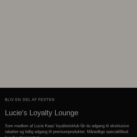
BLIV EN DEL AF FESTEN
Lucie's Loyalty Lounge
Som medlem af Lucie Kaas' loyalitetsklub får du adgang til eksklusive
rabatter og tidlig adgang til premiumprodukter. Månedlige specialtilbud