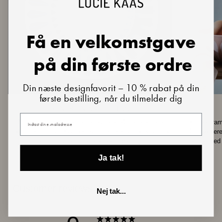
Få en velkomstgave
på din første ordre
Din næste designfavorit – 10 % rabat på din
første bestilling, når du tilmelder dig
DEN IKONISKE LOTUS
Din e-mail
Arne Clausen Kollektion er baseret på det ikoniske
Disse kerami
Lotus-design fra 1965, perfekt til en elegant og klassisk
håndværkere 
skandinavisk inspireret borddækning.
udformet med 
Ja tak!
Customer reviews
Nej tak...