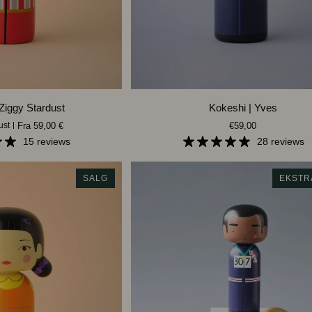
RASKT TIL
LEGG I HANDLEKURVEN
Kokeshi
Ziggy Stardust
Kokeshi | Yves
|
Fra 59,00 €
€59,00
ust
Yves
15 reviews
28 reviews
SALG
EKSTR