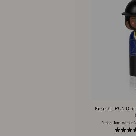
LEGG I H
Kokeshi
Kokeshi | RUN Dmc 
|
RUN
Jason 'Jam-Master Ja
Dmc
Jason