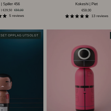
Kokeshi
| Spiller 456
Kokeshi | Piet
|
€29,50
€59,00
€59,00
Piet
5 reviews
13 reviews
SET OPPLAG UTSOLGT