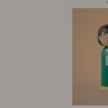
'Jam-
U
Master
Jay'
Mizel
LEGG I H