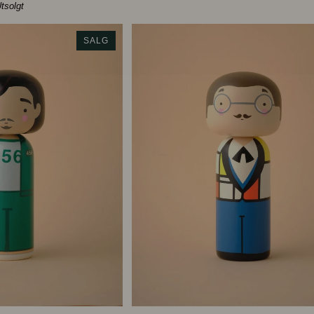
'DMC'
tsolgt
Mcdaniels
SALG
ANDLEKURVEN
LEGG I HANDLEKURVEN