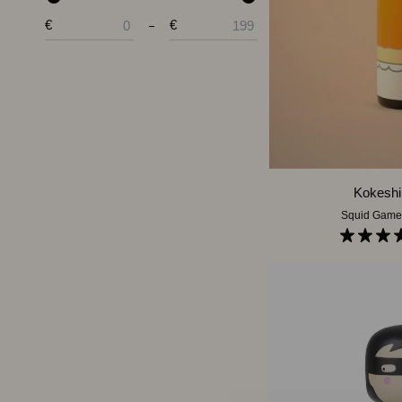
€
€
Fra
Til
LEGG I H
Kokeshi
Kokeshi
|
Squid Game
Young-
hee