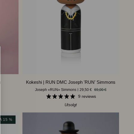
LEGG I HANDLEKURVEN
Kokeshi
g
Kokeshi | RUN DMC Joseph 'RUN' Simmons
|
Joseph «RUN» Simmons
29,50 €
69,00 €
RUN
9 reviews
DMC
Joseph
Utsolgt
'RUN'
Simmons
A 15 %