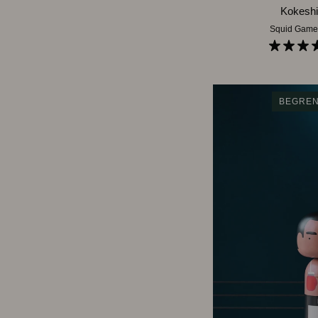
Kokeshi
Kokeshi 
|
Squid Game
Spiller
456
BEGREN