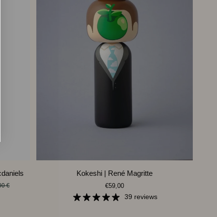
LEGG I HANDLEKURVEN
Kokeshi
daniels
Kokeshi | René Magritte
|
00 €
€59,00
René
39 reviews
Magritte