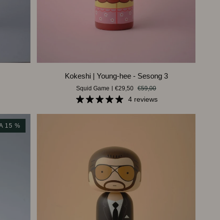
LEGG I HANDLEKURVEN
Kokeshi
Kokeshi | Young-hee - Sesong 3
|
Squid Game
€29,50
€59,00
Young-
4 reviews
hee
-
Sesong
A 15 %
3