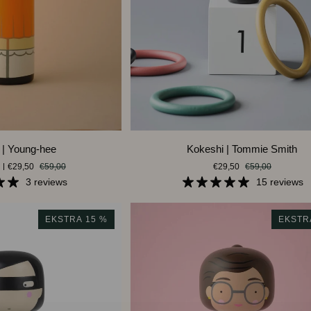
ANDLEKURVEN
LEGG I HANDLEKURVEN
Kokeshi
 | Young-hee
Kokeshi | Tommie Smith
|
€29,50
€59,00
€29,50
€59,00
Tommie
3 reviews
15 reviews
Smith
EKSTRA 15 %
EKSTR