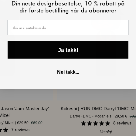
Din neste designbesettelse, 10 % rabatt på
din første bestilling når du abonnerer
Din e-post
Ja takk!
Nei takk...
ANDLEKURVEN
LEGG I HANDLEKURVEN
Kokeshi
Jason 'Jam-Master Jay'
Kokeshi | RUN DMC Darryl 'DMC' Mc
|
Mizel
Darryl «DMC» Mcdaniels
29,50 €
69,
RUN
8 reviews
y' Mizel
€29,50
€69,00
DMC
7 reviews
Darryl
Utsolgt