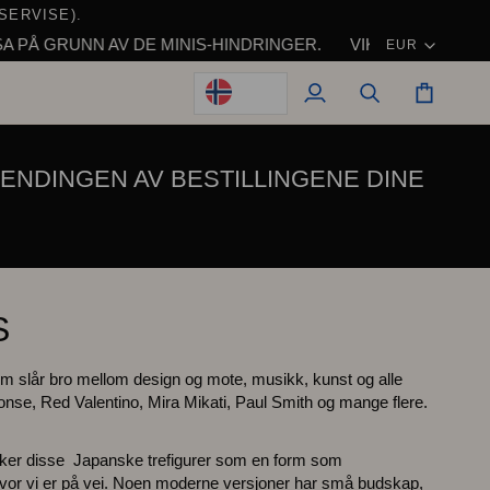
SERVISE).
Valuta
NN AV DE MINIS-HINDRINGER.
VIKTIG MERKNAD: FOR BEST
EUR
Min
Søk
Vogn
konto
ENDINGEN AV BESTILLINGENE DINE
S
om slår bro mellom design og mote, musikk, kunst og alle
onse, Red Valentino, Mira Mikati, Paul Smith og mange flere.
uker disse
Japanske trefigurer som en
form som
hvor vi er på vei. Noen moderne versjoner har små budskap,