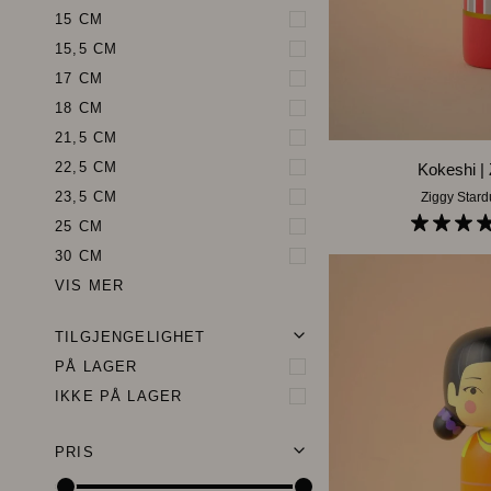
15 CM
15,5 CM
17 CM
18 CM
LEGG 
21,5 CM
Kokeshi
22,5 CM
Kokeshi | 
|
23,5 CM
Ziggy Stard
Ziggy
25 CM
Stardust
30 CM
VIS MER
N
Y
U
T
V
I
D
M
E
N
Y
E
S
K
J
U
L
M
E
N
TILGJENGELIGHET
PÅ LAGER
IKKE PÅ LAGER
N
Y
U
T
V
I
D
M
E
N
Y
E
S
K
J
U
L
M
E
N
PRIS