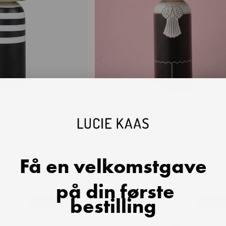
ANDLEKURVEN
LEGG I HANDLEKURVEN
Kokeshi
hi | Thief
Kokeshi | Ruth Bader Ginsbur
|
50
€59,00
€29,50
€59,00
Ruth
Få en velkomstgave
40 reviews
46 reviews
Bader
Ginsburg
på din første
bestilling
EKSTRA 15 %
EKSTR