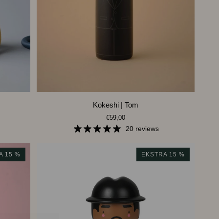
LEGG I HANDLEKURVEN
Kokeshi
Kokeshi | Tom
|
€59,00
Tom
20 reviews
A 15 %
EKSTRA 15 %