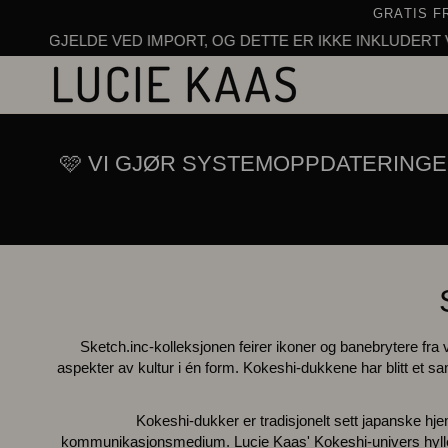
Hopp
GRATIS F
til
ELDE VED IMPORT, OG DETTE ER IKKE INKLUDERT VED KASSA
innhold
🩷 VI GJØR SYSTEMOPPDATERINGE
Sketch.inc-kolleksjonen feirer ikoner og banebrytere fr
aspekter av kultur i én form. Kokeshi-dukkene har blitt et 
Kokeshi-dukker er tradisjonelt sett japanske h
kommunikasjonsmedium. Lucie Kaas' Kokeshi-univers hyller 