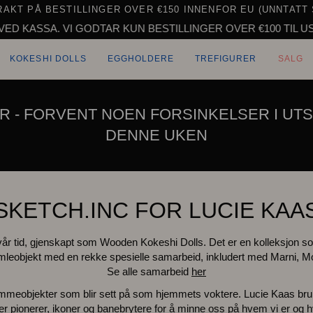
RAKT PÅ BESTILLINGER OVER €150 INNENFOR EU (UNNTATT 
. VI GODTAR KUN BESTILLINGER OVER €100 TIL USA PÅ GRU
KOKESHI DOLLS
EGGHOLDERE
TREFIGURER
SALG
R - FORVENT NOEN FORSINKELSER I UTS
DENNE UKEN
SKETCH.INC FOR LUCIE KAA
a vår tid, gjenskapt som Wooden Kokeshi Dolls. Det er en kolleksjon s
samleobjekt med en rekke spesielle samarbeid, inkludert med Marni, M
Se alle samarbeid
her
jemmeobjekter som blir sett på som hjemmets voktere. Lucie Kaas br
pionerer, ikoner og banebrytere for å minne oss på hvem vi er og 