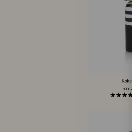
LEGG I H
Kokeshi
Kokes
|
€29,
Thief