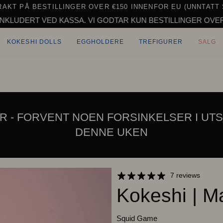
RAKT PÅ BESTILLINGER OVER €150 INNENFOR EU (UNNTATT 
VED KASSA. VI GODTAR KUN BESTILLINGER OVER €100 TIL U
KOKESHI DOLLS
EGGHOLDERE
TREFIGURER
SALG
R - FORVENT NOEN FORSINKELSER I UTS
DENNE UKEN
7 reviews
Kokeshi | M
Squid Game