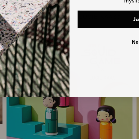
mysti
HVORFOR HANDLE LUCIE KAAS?
Ja
Nei