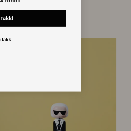
sk rabatt.
 takk!
 takk...