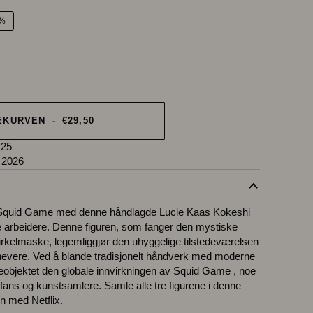
0%
EKURVEN
-
€29,50
 25
 2026
il Squid Game med denne håndlagde Lucie Kaas Kokeshi
te arbeidere. Denne figuren, som fanger den mystiske
sirkelmaske, legemliggjør den uhyggelige tilstedeværelsen
ndhevere. Ved å blande tradisjonelt håndverk med moderne
mleobjektet den globale innvirkningen av Squid Game , noe
 fans og kunstsamlere. Samle alle tre figurene i denne
n med Netflix.