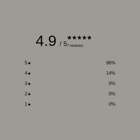
4.9
/ 5
7 reviews
5
86
%
4
14
%
3
0
%
2
0
%
1
0
%