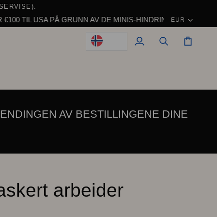
SERVISE).
Valuta
SA PÅ GRUNN AV DE MINIS-HINDRINGER.
VIKTIG MERKNAD:
EUR
Min
Søk
Vogn
konto
ENDINGEN AV BESTILLINGENE DINE
askert arbeider