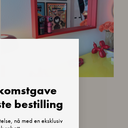
@cabellhouse
lkomstgave
te bestilling
telse, nå med en eksklusiv