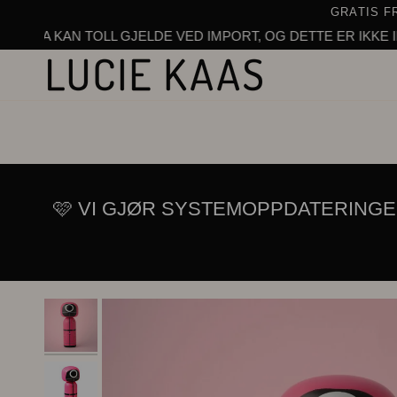
Hopp
GRATIS F
til
N TOLL GJELDE VED IMPORT, OG DETTE ER IKKE INKLUDERT 
innhold
🩷 VI GJØR SYSTEMOPPDATERINGE