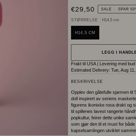
€29,50
SALE
-
SPAR
5
STØRRELSE
H14,5 cm
H14,5 CM
LEGG I HANDL
Frakt til USA
|
Levering med bud
Estimated Delivery:
Tue, Aug 11,
BESKRIVELSE
Opplev den gåtefulle sjarmen t
doll inspirert av seriens masker
figurens ikoniske rosa drakt og 
til spillenes lavest rangerte hå
popkultur, feirer dette unike sa
som gjør den til et must for både
kapselsamlingen utviklet samme