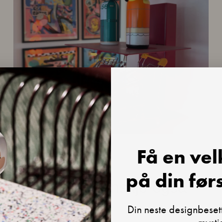
@cabellhouse
Få en ve
på din førs
Du liker kanskje også
Din neste designbeset