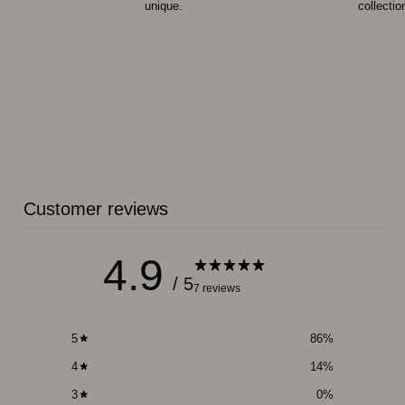
unique.
collecti
Customer reviews
4.9
/ 5
7 reviews
5
86
%
4
14
%
3
0
%