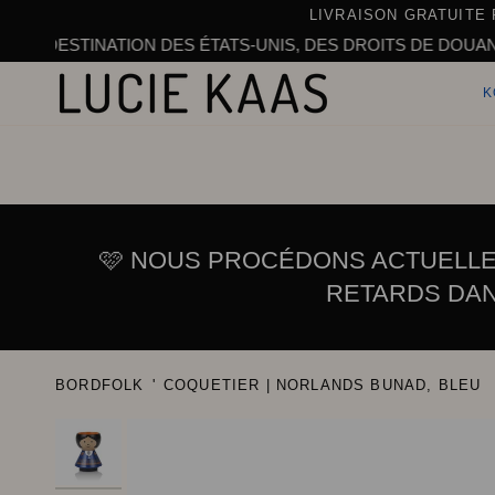
Skip
LIVRAISON GRATUITE 
to
TINATION DES ÉTATS-UNIS, DES DROITS DE DOUANE PEUVEN
content
K
🩷 NOUS PROCÉDONS ACTUELLEM
RETARDS DAN
BORDFOLK
'
COQUETIER | NORLANDS BUNAD, BLEU