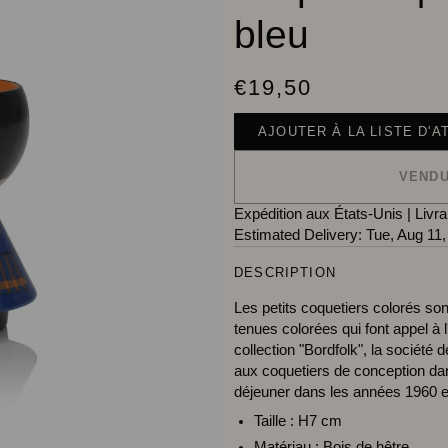
bleu
€19,50
AJOUTER À LA LISTE D'A
VEND
Expédition aux États-Unis
|
Livra
Estimated Delivery:
Tue, Aug 11,
DESCRIPTION
Les petits coquetiers colorés son
tenues colorées qui font appel à
collection "Bordfolk", la société
aux coquetiers de conception dano
déjeuner dans les années 1960 e
Taille :
H7 cm
Matériau :
Bois de hêtre