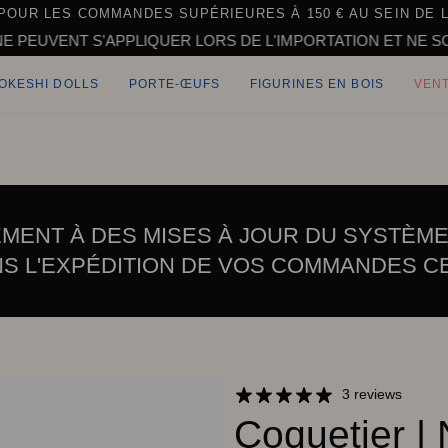
POUR LES COMMANDES SUPÉRIEURES À 150 € AU SEIN DE L
T S'APPLIQUER LORS DE L'IMPORTATION ET NE SONT PAS I
OKESHI DOLLS
PORTE-ŒUFS
FIGURINES EN BOIS
VEN
ENT À DES MISES À JOUR DU SYSTÈME
S L'EXPÉDITION DE VOS COMMANDES C
3 reviews
Coquetier |