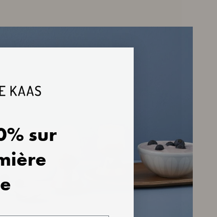
0% sur
mière
e