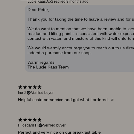
Lucie Kaas ApS replied
3 months ago
Dear Peter,
Thank you for taking the time to leave a review and for 
We do want to mention that we have been unable to locat
residue and lifting paint - is consistent with water expo
contact with water, and moisture of this kind will unfortuna
We would warmly encourage you to reach out to us directl
indeed a purchase from our shop.
Warm regards,
The Lucie Kaas Team
Ine J.
Verified buyer
Helpful customerservice and got what I ordered. ☺️
Hildegard H.
Verified buyer
Perfect and very nice on our breakfast table