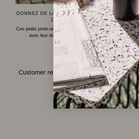
DONNEZ DE LA PERSONNALITÉ À VOTRE TABL
DE PETIT-DÉJEUNER
Ces petits porte-œufs en bois coloré sont un plaisir à regarde
avec leur design simple et leurs tenues colorées.
Customer reviews