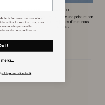
POUR TOUTE LA FAMILLE
es porte-œufs peints à la main le sont avec une peinture non
s de Lucie Kaas avec des promotions
toxique, de sorte que même les plus jeunes d'entre nous
'information. En vous inscrivant, vous
ns vos données personnelles
peuvent les utiliser sans souci.
érales et à notre politique de
ui !
merci...
t
politique de confidentialité