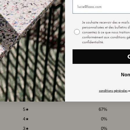
E
PLUS DE 90 PERSONNAGES UNIQUES
Chacun pourra trouver un Coquetier qui correspond à sa
C
Je souhaite recevoir des e-mail
r
personnalité. Lequel vous correspond ?
personnalisées et des bulletins d
consentez à ce que nous traitio
conformément aux conditions gén
confidentialité.
O
Non 
3.7
conditions générales
e
/ 5
3 reviews
5
67
%
4
0
%
3
0
%