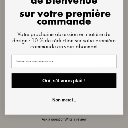
de bienvenue
sur votre première
commande
Customer reviews
Votre prochaine obsession en matière de
design : 10 % de réduction sur votre première
5
commande en vous abonnant
/ 5
5 reviews
Votre email
5
100
%
4
0
%
Oui, s'il vous plaît !
3
0
%
2
0
%
Non merci...
1
0
%
Ask a question
Write a review