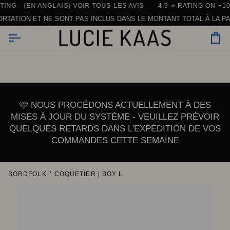
Skip
INE.
ES À 150 € AU SEIN DE L'UE (HORS VAISSELLE)
G - (EN ANGLAIS)
EXPÉDITION RAPIDE DU DANEMARK
VOIR TOUS LES AVIS
4.9 ⭐️ RATING ON +100
| 90% DES COMMAND
to
TION ET NE SONT PAS INCLUS DANS LE MONTANT TOTAL À LA PAIEM
content
Pa
🩷 NOUS PROCÉDONS ACTUELLEMENT À DES
MISES À JOUR DU SYSTÈME - VEUILLEZ PRÉVOIR
QUELQUES RETARDS DANS L'EXPÉDITION DE VOS
COMMANDES CETTE SEMAINE
BORDFOLK
'
COQUETIER | BOY L