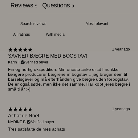
Reviews
Questions
5
0
With media
1 year ago
SAVNER BÆGRE MED BOGSTAV!
Karin T.
Verified buyer
Fin og hurtig ekspedition. Min eneste anke er at I nu ikke
længere producerer bægrene m bogstav… jeg bruger dem til
barselsgaver og må efterhånden give bægre uden forbogstav.
De er også søde, men ikke det samme. Har købt jeres bægre i
små ti år ;-)
1 year ago
Achat de Noël
NADINE B.
Verified buyer
Très satisfaite de mes achats