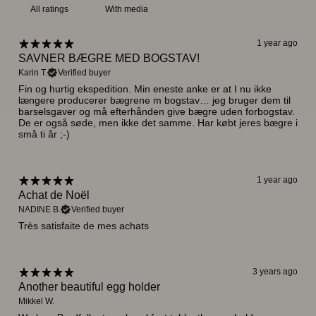
With media
1 year ago
SAVNER BÆGRE MED BOGSTAV!
Karin T.
Verified buyer
Fin og hurtig ekspedition. Min eneste anke er at I nu ikke
længere producerer bægrene m bogstav… jeg bruger dem til
barselsgaver og må efterhånden give bægre uden forbogstav.
De er også søde, men ikke det samme. Har købt jeres bægre i
små ti år ;-)
1 year ago
Achat de Noël
NADINE B.
Verified buyer
Très satisfaite de mes achats
3 years ago
Another beautiful egg holder
Mikkel W.