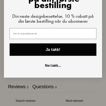
bestilling
5
Din neste designbesettelse, 10 % rabatt på
/ 5
5 reviews
din første bestilling når du abonnerer
Din e-post
5
100
%
4
0
%
3
0
%
Ja takk!
2
0
%
1
0
%
Nei takk...
Ask a question
Write a review
Reviews
Questions
5
0