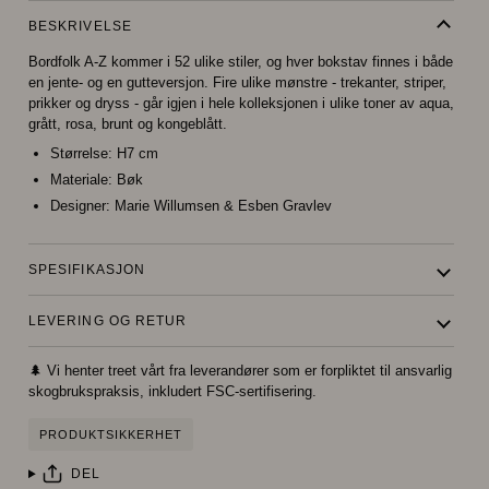
BESKRIVELSE
Bordfolk A-Z kommer i 52 ulike stiler, og hver bokstav finnes i både
en jente- og en gutteversjon. Fire ulike mønstre - trekanter, striper,
prikker og dryss - går igjen i hele kolleksjonen i ulike toner av aqua,
grått, rosa, brunt og kongeblått.
Størrelse
: H7 cm
Materiale:
Bøk
Designer:
Marie Willumsen & Esben Gravlev
SPESIFIKASJON
LEVERING OG RETUR
🌲 Vi henter treet vårt fra leverandører som er forpliktet til ansvarlig
skogbrukspraksis, inkludert FSC-sertifisering.
PRODUKTSIKKERHET
DEL