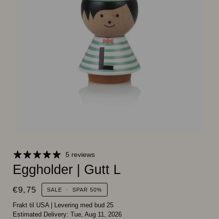
5 reviews
Eggholder | Gutt L
€9,75
SALE
-
SPAR
50%
Frakt til USA
|
Levering med bud 25
Estimated Delivery:
Tue, Aug 11, 2026