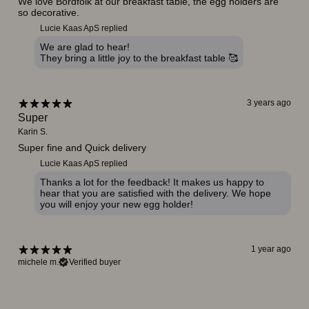
We love Bordfolk at our breakfast table, the egg holders are
so decorative.
Lucie Kaas ApS replied
We are glad to hear!
They bring a little joy to the breakfast table 🥰
3 years ago
Super
Karin S.
Super fine and Quick delivery
Lucie Kaas ApS replied
Thanks a lot for the feedback! It makes us happy to
hear that you are satisfied with the delivery. We hope
you will enjoy your new egg holder!
1 year ago
michele m.
Verified buyer