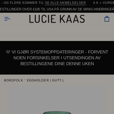
Hopp
OG FLERE KOMMER TIL
ASK FRAKT FRA DANMARK
SE ALLE ANMELDELSER
| 90 % AV ALLE BESTILLINGER SENDES
4.9 ⭐️ VURDER
til
LLINGER OVER €100 TIL USA PÅ GRUNN AV DE MINIS-HINDRINGER.
innhold
Vo
🩷 VI GJØR SYSTEMOPPDATERINGER - FORVENT
NOEN FORSINKELSER I UTSENDINGEN AV
BESTILLINGENE DINE DENNE UKEN
BORDFOLK
'
EGGHOLDER | GUTT L