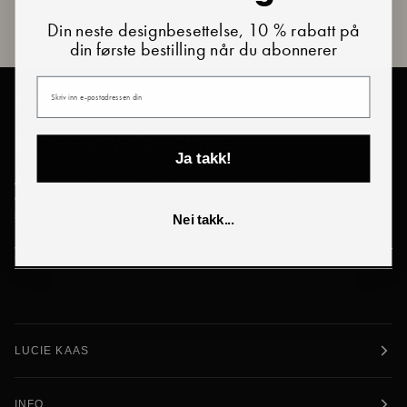
Din neste designbesettelse, 10 % rabatt på
din første bestilling når du abonnerer
Din e-post
BLI EN DEL AV PARTIET
Lucie's Loyalty Lounge
Ja takk!
Å være en del av Lucie Kaas' Lojalitetsklubb gir deg tilgang til
eksklusive rabatter og tidlig tilgang til premiumprodukter. Månedlige
spesialtilbud kun for abonnenter!
Nei takk...
LUCIE KAAS
INFO