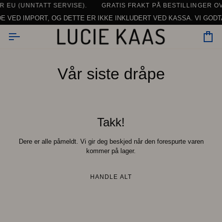
Hopp
ERDAGER -
 HVERDAGER
 EU (UNNTATT SERVISE).
ANMELDELSER - OG FLERE KOMMER TIL
KONTAKT OSS HER
GRATIS FRAKT PÅ BESTILLINGER OV
DAGLIG SUPPORT | CHAT, E-PO
SE ALLE ANMELDELSER
til
E VED IMPORT, OG DETTE ER IKKE INKLUDERT VED KASSA. VI GODTA
innhold
Vo
Vår siste dråpe
Takk!
Dere er alle påmeldt. Vi gir deg beskjed når den forespurte varen
kommer på lager.
HANDLE ALT