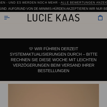
Zum
24 STUNDEN VERSANDT
 INNERHALB DER EU (AUSGENOMMEN GESCHIRR)
 - UND ES WERDEN NOCH MEHR -
SCHNELLER VERSAND AUS DÄNEMA
ALLE BEWERTUNGEN ANZEIGEN
Inhalt
ND. AUFGRUND VON DE-MINIMIS-HÜRDEN AKZEPTIEREN WIR NUR BESTE
springen
Wa
🩷 WIR FÜHREN DERZEIT
SYSTEMAKTUALISIERUNGEN DURCH – BITTE
RECHNEN SIE DIESE WOCHE MIT LEICHTEN
VERZÖGERUNGEN BEIM VERSAND IHRER
BESTELLUNGEN