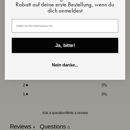
Rabatt auf deine erste Bestellung, wenn du
dich anmeldest
Customer reviews
Deine E-Mail
5
/ 5
4 reviews
Ja, bitte!
5
100
%
Nein danke...
4
0
%
3
0
%
2
0
%
1
0
%
Ask a question
Write a review
Reviews
Questions
4
0