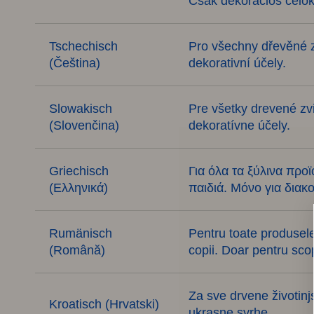
Csak dekorációs célok
Tschechisch
Pro všechny dřevěné z
(Čeština)
dekorativní účely.
Slowakisch
Pre všetky drevené zvi
(Slovenčina)
dekoratívne účely.
Griechisch
Για όλα τα ξύλινα προϊ
(Ελληνικά)
παιδιά. Μόνο για διακ
Rumänisch
Pentru toate produsele 
(Română)
copii. Doar pentru sco
Za sve drvene životinj
Kroatisch (Hrvatski)
ukrasne svrhe.