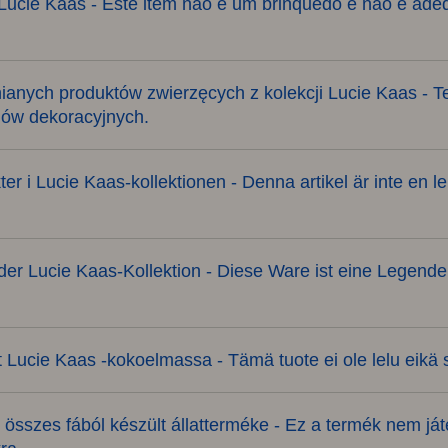
 Lucie Kaas - Este item não é um brinquedo e não é ade
nych produktów zwierzęcych z kolekcji Lucie Kaas - Ten
elów dekoracyjnych.
ter i Lucie Kaas-kollektionen - Denna artikel är inte en l
der Lucie Kaas-Kollektion - Diese Ware ist eine Legende
t Lucie Kaas -kokoelmassa - Tämä tuote ei ole lelu eikä so
ó összes fából készült állatterméke - Ez a termék nem 