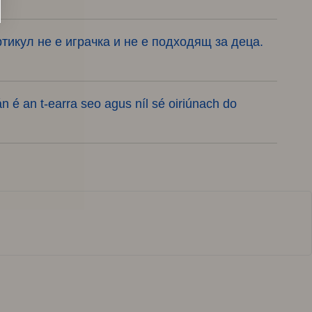
тикул не е играчка и не е подходящ за деца.
n é an t-earra seo agus níl sé oiriúnach do