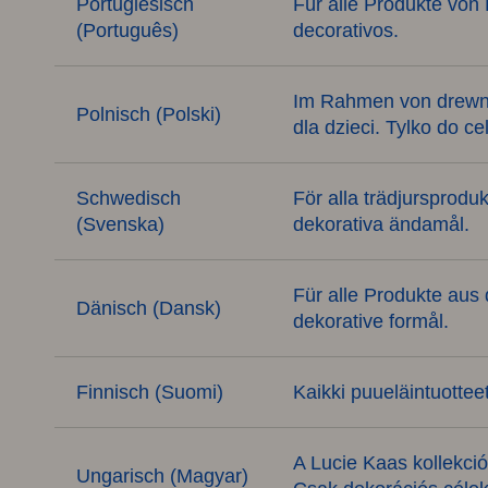
Portugiesisch
Für alle Produkte von
(Português)
decorativos.
Im Rahmen von drewnia
Polnisch (Polski)
dla dzieci. Tylko do c
Schwedisch
För alla trädjursproduk
(Svenska)
dekorativa ändamål.
Für alle Produkte aus 
Dänisch (Dansk)
dekorative formål.
Finnisch (Suomi)
Kaikki puueläintuottee
A Lucie Kaas kollekci
Ungarisch (Magyar)