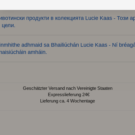
вотински продукти в колекцията Lucie Kaas - Този ар
 цели.
ainmhithe adhmaid sa Bhailiúchán Lucie Kaas - Ní bréagá
maisiúcháin amháin.
Geschätzter Versand nach Vereinigte Staaten
Expresslieferung 24€
Lieferung ca. 4 Wochentage