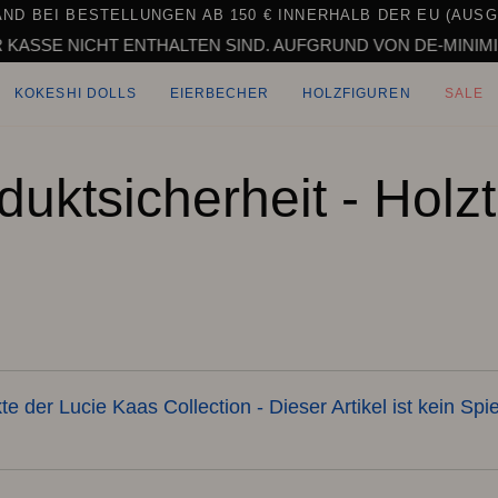
ND BEI BESTELLUNGEN AB 150 € INNERHALB DER EU (AUS
SSE NICHT ENTHALTEN SIND. AUFGRUND VON DE-MINIMIS-HÜ
KOKESHI DOLLS
EIERBECHER
HOLZFIGUREN
SALE
duktsicherheit - Holzt
te der Lucie Kaas Collection - Dieser Artikel ist kein Spi