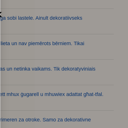
k
a sobi lastele. Ainult dekoratiivseks
ļlieta un nav piemērots bērniem. Tikai
las un netinka vaikams. Tik dekoratyviniais
ġġett mhux ġugarell u mhuwiex adattat għat-tfal.
i primeren za otroke. Samo za dekorativne