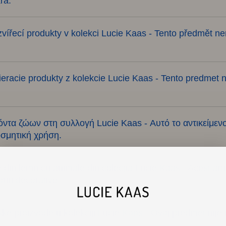
ra.
vířecí produkty v kolekci Lucie Kaas - Tento předmět ne
eracie produkty z kolekcie Lucie Kaas - Tento predmet ni
όντα ζώων στη συλλογή Lucie Kaas - Αυτό το αντικείμενο δ
οσμητική χρήση.
din lemn cu animale din colecția Lucie Kaas - Acest artico
puri decorative.
ske proizvode u kolekciji Lucie Kaas - Ovaj predmet nije 