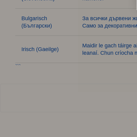
Bulgarisch
За всички дървени жи
(Български)
Само за декоративни
Maidir le gach táirge 
Irisch (Gaeilge)
leanaí. Chun críocha 
```