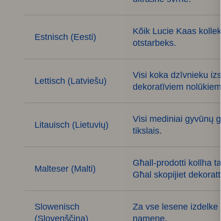
Kõik Lucie Kaas kollek
Estnisch (Eesti)
otstarbeks.
Visi koka dzīvnieku iz
Lettisch (Latviešu)
dekoratīviem nolūkiem
Visi mediniai gyvūnų g
Litauisch (Lietuvių)
tikslais.
Għall-prodotti kollha t
Malteser (Malti)
Għal skopijiet dekoratti
Slowenisch
Za vse lesene izdelke 
(Slovenščina)
namene.