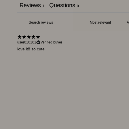
Reviews
Questions
1
0
user010101
Verified buyer
love it!! so cute