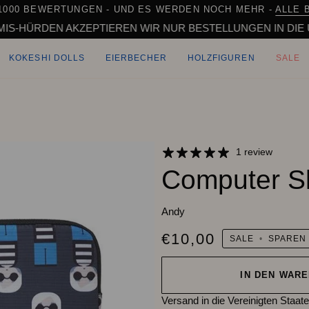
+1000 BEWERTUNGEN - UND ES WERDEN NOCH MEHR -
ALLE 
RDEN AKZEPTIEREN WIR NUR BESTELLUNGEN IN DIE USA MIT
KOKESHI DOLLS
EIERBECHER
HOLZFIGUREN
SALE
1 review
Computer Sl
Andy
€10,00
SALE
•
SPARE
IN DEN WAR
Versand in die Vereinigten Staat