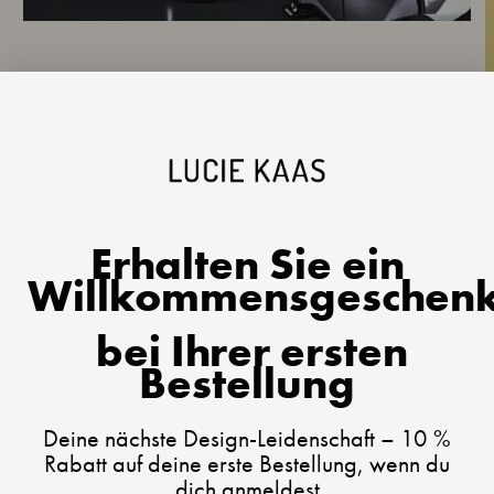
IKONEN UND WEGBEREITER
Das Kokeshi-Universum von Lucie Kaas feiert Pioniere,
Ikonen und Wegbereiter, um uns daran zu erinnern, wer wir
sind und wohin wir gehen. Einige moderne Versionen enthalten
Erhalten Sie ein
kleine Botschaften, aber in Lucie Kaas' Interpretation sind die
Willkommensgeschen
Kokeshi-Figuren die Botschaft.
bei Ihrer ersten
Bestellung
Deine nächste Design-Leidenschaft – 10 %
Rabatt auf deine erste Bestellung, wenn du
dich anmeldest