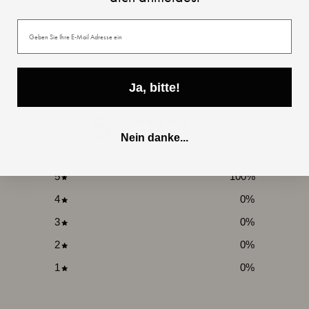
Deine E-Mail
Ja, bitte!
5
/ 5
Nein danke...
1 review
5
100
%
4
0
%
3
0
%
2
0
%
1
0
%