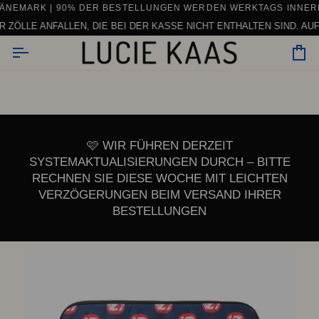
Zum
IRR)
EMARK
| 90% DER BESTELLUNGEN WERDEN WERKTAGS INNERHAL
KOSTENLOSER VERSAND BEI BESTELLUNGEN AB 150 € 
Inhalt
ÖLLE ANFALLEN, DIE BEI DER KASSE NICHT ENTHALTEN SIND. AUFGR
springen
Wa
🩷 WIR FÜHREN DERZEIT
SYSTEMAKTUALISIERUNGEN DURCH – BITTE
RECHNEN SIE DIESE WOCHE MIT LEICHTEN
VERZÖGERUNGEN BEIM VERSAND IHRER
BESTELLUNGEN