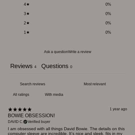
4
0
%
3
0
%
2
0
%
1
0
%
Ask a question
Write a review
Reviews
Questions
4
0
With media
1 year ago
BOWIE OBSESSION!
DAVID C.
Verified buyer
I am obsessed with all things David Bowie. The details on this
computer sleeve are incredible. It’s nice and sleek, fits in my