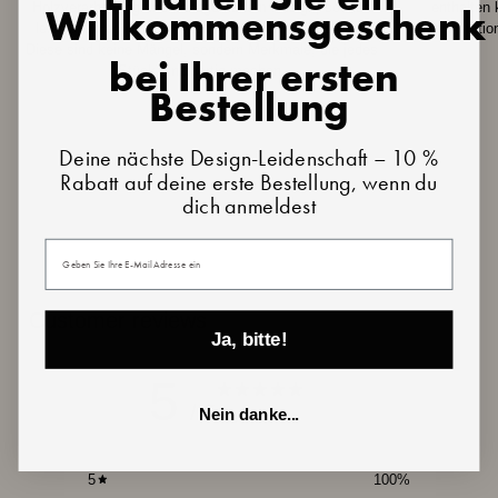
Holzverarbeitung und handgemaltem Design, sodass
enthalten 
Willkommensgeschenk
leichte Unregelmäßigkeiten vorhanden sein können.
Interpretati
Diese sind keine Mängel, sondern Merkmale, die jedes
bei Ihrer ersten
Stück einzigartig machen.
Bestellung
Deine nächste Design-Leidenschaft – 10 %
Rabatt auf deine erste Bestellung, wenn du
dich anmeldest
Deine E-Mail
Customer reviews
Ja, bitte!
5
/ 5
Nein danke...
4 reviews
5
100
%