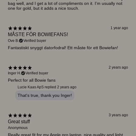
bag well, and I get a lot of compliments on it. I’m usually not
one for gold, but it adds a nice touch.
1 year ago
MÅSTE FÖR BOWIEFANS!
Ove B.
Verified buyer
Fantastiskt snyggt datorfodral! Ett måste för ett Bowiefan!
2 years ago
Inger H.
Verified buyer
Perfect for all Bowie fans
Lucie Kaas ApS replied
2 years ago
That's true, thank you Inger!
3 years ago
Great stuff
Anonymous
Really great fit for my Apple pro laptop, nice quality and light