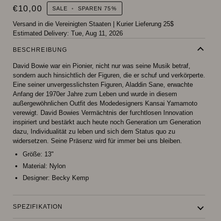
€10,00
SALE
•
SPAREN
75%
Versand in die Vereinigten Staaten
|
Kurier Lieferung 25$
Estimated Delivery:
Tue, Aug 11, 2026
BESCHREIBUNG
David Bowie war ein Pionier, nicht nur was seine Musik betraf,
sondern auch hinsichtlich der Figuren, die er schuf und verkörperte.
Eine seiner unvergesslichsten Figuren, Aladdin Sane, erwachte
Anfang der 1970er Jahre zum Leben und wurde in diesem
außergewöhnlichen Outfit des Modedesigners Kansai Yamamoto
verewigt. David Bowies Vermächtnis der furchtlosen Innovation
inspiriert und bestärkt auch heute noch Generation um Generation
dazu, Individualität zu leben und sich dem Status quo zu
widersetzen. Seine Präsenz wird für immer bei uns bleiben.
Größe:
13"
Material:
Nylon
Designer:
Becky Kemp
SPEZIFIKATION