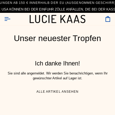
Zum
N WOCHENTAGEN -
NGEN AB 150 € INNERHALB DER EU (AUSGENOMMEN GESCHIRR)
LLUNGEN WERDEN WERKTAGS INNERHALB VON 24 STUNDEN VER
WERTUNG AUF +1000 BEWERTUNGEN - UND ES WERDEN NOCH MEH
KONTAKTIEREN SIE UNS HIER
TÄGLICHER S
Inhalt
 USA KÖNNEN BEI DER EINFUHR ZÖLLE ANFALLEN, DIE BEI DER KAS
springen
Wa
Unser neuester Tropfen
Ich danke Ihnen!
Sie sind alle angemeldet. Wir werden Sie benachrichtigen, wenn Ihr
gewünschter Artikel auf Lager ist.
ALLE ARTIKEL ANSEHEN